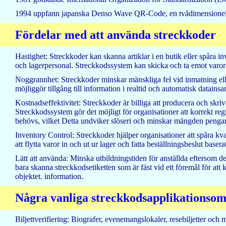
1994 uppfann japanska Denso Wave QR-Code, en tvådimensionell 
Fördelar med att använda streckkoder
Hastighet: Streckkoder kan skanna artiklar i en butik eller spåra inv
och lagerpersonal. Streckkodssystem kan skicka och ta emot varor snab
Noggrannhet: Streckkoder minskar mänskliga fel vid inmatning elle
möjliggör tillgång till information i realtid och automatisk datains
Kostnadseffektivitet: Streckkoder är billiga att producera och skri
Streckkodssystem gör det möjligt för organisationer att korrekt re
behövs, vilket Detta undviker slöseri och minskar mängden pengar s
Inventory Control: Streckkoder hjälper organisationer att spåra kvant
att flytta varor in och ut ur lager och fatta beställningsbeslut base
Lätt att använda: Minska utbildningstiden för anställda eftersom 
bara skanna streckkodsetiketten som är fäst vid ett föremål för at
objektet. information.
Några vanliga streckkodsapplikationso
Biljettverifiering: Biografer, evenemangslokaler, resebiljetter och m