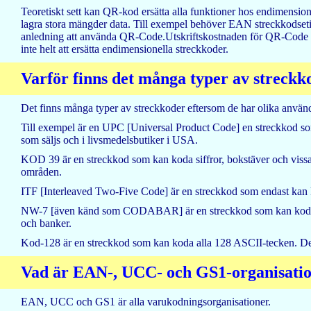
Teoretiskt sett kan QR-kod ersätta alla funktioner hos endimension
lagra stora mängder data. Till exempel behöver EAN streckkodsetiket
anledning att använda QR-Code.Utskriftskostnaden för QR-Code 
inte helt att ersätta endimensionella streckkoder.
Varför finns det många typer av streckk
Det finns många typer av streckkoder eftersom de har olika anvä
Till exempel är en UPC [Universal Product Code] en streckkod som
som säljs och i livsmedelsbutiker i USA.
KOD 39 är en streckkod som kan koda siffror, bokstäver och vissa
områden.
ITF [Interleaved Two-Five Code] är en streckkod som endast kan ko
NW-7 [även känd som CODABAR] är en streckkod som kan koda siffr
och banker.
Kod-128 är en streckkod som kan koda alla 128 ASCII-tecken. De
Vad är EAN-, UCC- och GS1-organisati
EAN, UCC och GS1 är alla varukodningsorganisationer.