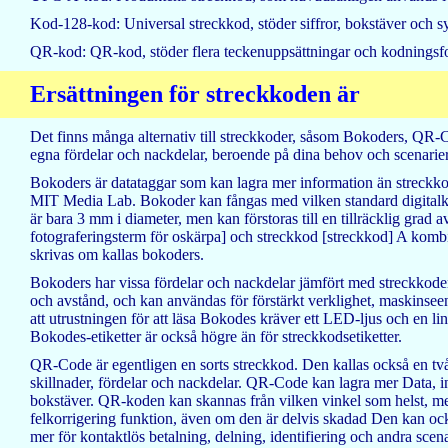
Kod-128-kod: Universal streckkod, stöder siffror, bokstäver och sy
QR-kod: QR-kod, stöder flera teckenuppsättningar och kodningsfo
Ersättningen för streckkoden är
Det finns många alternativ till streckkoder, såsom Bokoders, QR-C
egna fördelar och nackdelar, beroende på dina behov och scenarier
Bokoders är datataggar som kan lagra mer information än streckk
MIT Media Lab. Bokoder kan fångas med vilken standard digitalkam
är bara 3 mm i diameter, men kan förstoras till en tillräcklig gr
fotograferingsterm för oskärpa] och streckkod [streckkod] A kom
skrivas om kallas bokoders.
Bokoders har vissa fördelar och nackdelar jämfört med streckkoder
och avstånd, och kan användas för förstärkt verklighet, maskin
att utrustningen för att läsa Bokodes kräver ett LED-ljus och en l
Bokodes-etiketter är också högre än för streckkodsetiketter.
QR-Code är egentligen en sorts streckkod. Den kallas också en tvåd
skillnader, fördelar och nackdelar. QR-Code kan lagra mer Data, inkl
bokstäver. QR-koden kan skannas från vilken vinkel som helst, me
felkorrigering funktion, även om den är delvis skadad Den kan oc
mer för kontaktlös betalning, delning, identifiering och andra sce