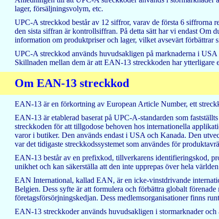
lager, försäljningsvolym, etc.
UPC-A streckkod består av 12 siffror, varav de första 6 siffrorna r
den sista siffran är kontrollsiffran. På detta sätt har vi endast 
information om produktpriser och lager, vilket avsevärt förbättrar s
UPC-A streckkod används huvudsakligen på marknaderna i USA o
Skillnaden mellan dem är att EAN-13 streckkoden har ytterligare 
Om EAN-13 streckkod
EAN-13 är en förkortning av European Article Number, ett streck
EAN-13 är etablerad baserat på UPC-A-standarden som fastställt
streckkoden för att tillgodose behoven hos internationella applik
varor i butiker. Den används endast i USA och Kanada. Den utv
var det tidigaste streckkodssystemet som användes för produktavr
EAN-13 består av en prefixkod, tillverkarens identifieringskod, pr
unikhet och kan säkerställa att den inte upprepas över hela världen
EAN International, kallad EAN, är en icke-vinstdrivande internati
Belgien. Dess syfte är att formulera och förbättra globalt förenade 
företagsförsörjningskedjan. Dess medlemsorganisationer finns runt
EAN-13 streckkoder används huvudsakligen i stormarknader och a