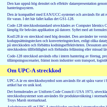
Den kan uppnå hög densitet och effektiv datarepresentation genom 
hanteringssystem.
Den är kompatibel med EAN/UCC-systemet och används för att repre
för varan. I det här fallet kallas det GS1-128.
Code-128 streckkodsstandard utvecklades av Computer Identics C
lämplig för bekväm applikation på datorer. Syftet med att formulera 
Kod128 är en streckkod med hög densitet. Den använder tre version
koduppsättningstecken och konverteringstecken, enligt olika data
på streckkoden och förbättra kodningseffektiviteten. Dessutom an
streckkodens tillförlitlighet och förhindra felläsning eller missad lä
Code-128 streckkod används ofta i intern hantering av företag, p
tillämpningsscenarier, främst inom industrier som transport, logist
Om UPC-A streckkod
UPC-A är en streckkodssymbol som används för att spåra varor i b
artikel har en unik kod.
Det formulerades av Uniform Code Council i USA 1973, utvecklat
streckkodssystemet som användes för produktavräkning i stormar
Troys Marsh stormarknad.
Anledningen till att UPC-A streckkoder används i stormarknader är