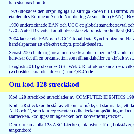
kan skannas i butik.
1976 utökades den ursprungliga 12-siffriga koden till 13 siffror, 
etablerades European Article Numbering Association (EAN) i Bry
1990 undertecknade EAN och UCC ett globalt samarbetsavtal och 
UCC Auto-ID Center för att utveckla elektronisk produktkod (EPC
2004 lanserade EAN och UCC Global Data Synchronization Network 
handelspartner att effektivt utbyta produktbasdata.
Senast 2005 hade organisationen verksamhet i mer än 90 länder 
hänvisar det till en organisation som tillhandahåller ett globalt sys
I augusti 2018 godkändes GS1 Web URI-strukturstandarden, vilket 
(webbsidesliknande adresser) som QR-Code.
Om kod-128 streckkod
Kod-128 streckkod utvecklades av COMPUTER IDENTICS 1981. De
Kod-128 streckkod består av ett tomt område, ett startmärke, ett d
A, B och C, som kan representera olika teckenuppsättningar. Den 
starttecken, koduppsättningstecken och konverteringstecken.
Den kan koda alla 128 ASCII-tecken, inklusive siffror, bokstäver, 
tangentbord.