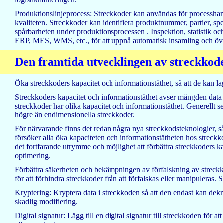
Produktionslinjeprocess: Streckkoder kan användas för processhante
kvaliteten. Streckkoder kan identifiera produktnummer, partier, spe
spårbarheten under produktionsprocessen . Inspektion, statistik o
ERP, MES, WMS, etc., för att uppnå automatisk insamling och öve
Den framtida utvecklingen av streckkod
Öka streckkoders kapacitet och informationstäthet, så att de kan lag
Streckkoders kapacitet och informationstäthet avser mängden data
streckkoder har olika kapacitet och informationstäthet. Generellt s
högre än endimensionella streckkoder.
För närvarande finns det redan några nya streckkodsteknologier, s
försöker alla öka kapaciteten och informationstätheten hos streck
det fortfarande utrymme och möjlighet att förbättra streckkoders k
optimering.
Förbättra säkerheten och bekämpningen av förfalskning av streckko
för att förhindra streckkoder från att förfalskas eller manipuleras. Sp
Kryptering: Kryptera data i streckkoden så att den endast kan dekry
skadlig modifiering.
Digital signatur: Lägg till en digital signatur till streckkoden för a