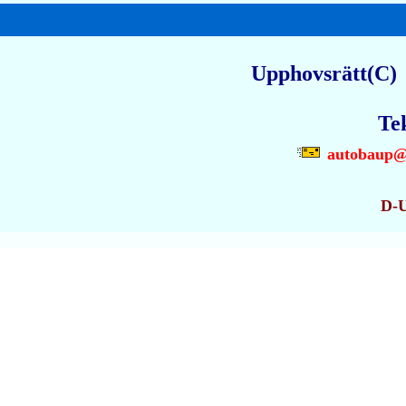
Upphovsrätt(C) 
Te
autobaup@
D-U