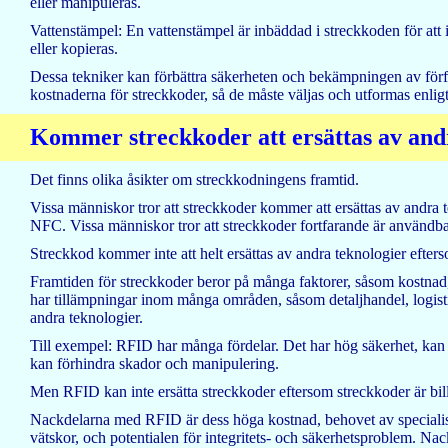
eller manipuleras.
Vattenstämpel: En vattenstämpel är inbäddad i streckkoden för att i
eller kopieras.
Dessa tekniker kan förbättra säkerheten och bekämpningen av för
kostnaderna för streckkoder, så de måste väljas och utformas enlig
Kommer streckkoder att ersättas av and
Det finns olika åsikter om streckkodningens framtid.
Vissa människor tror att streckkoder kommer att ersättas av and
NFC. Vissa människor tror att streckkoder fortfarande är användbara
Streckkod kommer inte att helt ersättas av andra teknologier efter
Framtiden för streckkoder beror på många faktorer, såsom kostnad, e
har tillämpningar inom många områden, såsom detaljhandel, logisti
andra teknologier.
Till exempel: RFID har många fördelar. Det har hög säkerhet, kan 
kan förhindra skador och manipulering.
Men RFID kan inte ersätta streckkoder eftersom streckkoder är billi
Nackdelarna med RFID är dess höga kostnad, behovet av specialiser
vätskor, och potentialen för integritets- och säkerhetsproblem. 