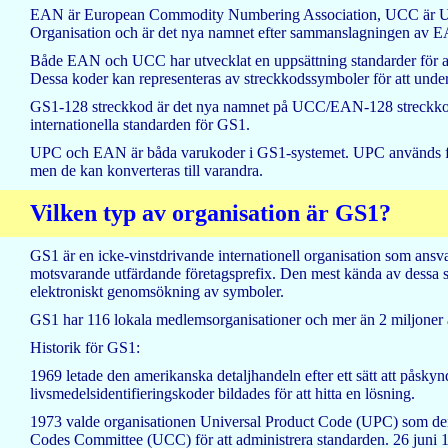
EAN är European Commodity Numbering Association, UCC är Un
Organisation och är det nya namnet efter sammanslagningen av
Både EAN och UCC har utvecklat en uppsättning standarder för att a
Dessa koder kan representeras av streckkodssymboler för att underl
GS1-128 streckkod är det nya namnet på UCC/EAN-128 streckkod
internationella standarden för GS1.
UPC och EAN är båda varukoder i GS1-systemet. UPC används fr
men de kan konverteras till varandra.
Vilken typ av organisation är GS1?
GS1 är en icke-vinstdrivande internationell organisation som ansva
motsvarande utfärdande företagsprefix. Den mest kända av dessa s
elektroniskt genomsökning av symboler.
GS1 har 116 lokala medlemsorganisationer och mer än 2 miljoner 
Historik för GS1:
1969 letade den amerikanska detaljhandeln efter ett sätt att påsk
livsmedelsidentifieringskoder bildades för att hitta en lösning.
1973 valde organisationen Universal Product Code (UPC) som den 
Codes Committee (UCC) för att administrera standarden. 26 juni 