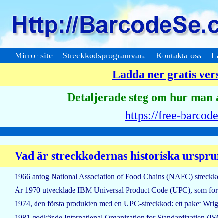
Mirror site
Streckkodsprogramvara
Kontakta oss
L
Ladda ner gratis ve
Detaljerade steg om hur man
https://free-barc
Vad är streckkodernas historiska urspr
1966 antog National Association of Food Chains (NAFC) streckkod
År 1970 utvecklade IBM Universal Product Code (UPC), som fortfa
1974, den första produkten med en UPC-streckkod: ett paket Wri
1981 godkände International Organization for Standardization (I