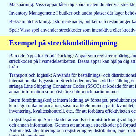
Matspårning: Vissa appar låter dig spåra maten du äter via streckk
Inventory Management: I butiker och andra platser där lager behöve
Bekväm utcheckning: I stormarknader, butiker och restauranger ka
Spel: Vissa spel använder streckkoder som interaktiva eller kreativ
Exempel på streckkodstillämpning
Barcode Apps for Food Tracking: Appar som registrerar näringsinne
streckkoden på livsmedelsetiketten. Dessa appar kan hjälpa dig att
ifrån.
Transport och logistik: Används för beställnings- och distribution
internationella flygsystem. Streckkoder används vid beställning oc
stränga Line Shipping Container Codes (SSCC) är kodade för att id
annan information som bäst före-datum och partinummer.
Intern försörjningskedja: intern ledning av företaget, produktionsp
kan lagra olika information, såsom artikelnummer, parti, kvantitet,
inventering, kvalitetskontroll, etc., för att förbättra effektivitete
Logistikspårning: Streckkoder används i stor utsträckning vid logist
och annan information. Genom att anbringa streckkoder på förpackni
Automatisk identifiering och registrering av distribution, lager och
logistikhanteringen.